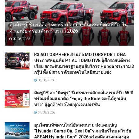
ทีมมิตซูบิชิ แรลลี่อาร์ต พร้อมลุยป้องกันแชมป์เต็มพิกัด ใน
ศึกเอเชีย ครอสคันทรี แรลลี่ 2026
09/08/2026
R3 AUTOSPHERE สานต่อ MOTORSPORT DNA
ประกาศหนุนทีม P1 AUTOMOTIVE สู้ศึกรถยนต์ทาง
เรียบ ยกระดับมาตรฐานศูนย์บริการ Honda พระราม 3
กรุ๊ป ทั้ง 6 สาขา ด้วยเทคโนโลยีสนามแข่ง
08/08/2026
มิตซูบิชิ ส่ง “มิตซูรุ” รีเฟรชภาพลักษณ์แบรนด์รับ 65 ปี
พร้อมเชื่อมแนวคิด “Enjoy the Ride จอยได้ทุกเส้น
ทาง” สู่ลูกค้าชาวไทยทุกเจเนอเรชัน
07/08/2026
ฮุนไดขนทัพครบไลน์อัพลงสนาม ส่งแคมเปญ
“Hyundai Game On, Deal On”ร่วมเชียร์ไทย คว้าชัย
ASEAN Hyundai Cup™ 2026 พร้อมดีลแรงลดสูงสุด