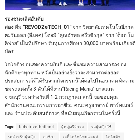
รองชนะเลิศอันดับ
สอง
ทีม
“REVODZeTECH_01”
จาก วิทยาลัยเทคโนโลยีภาค
ตะวันออก (อี.เทค) โดยมี “คุณอำพล ศรีวชิรกุล” จาก “ต็อด โม
ดิฟาย” เป็นที่ปรึกษา รับทุนการศึกษา 30,000 บาทพร้อมเกียรติ
บัตร
โตโยต้าขอแสดงความยินดี และชื่นชมความสามารถของ
นักศึกษาทุกท่าน หวังเป็นอย่างยิ่งว่าจะสามารถต่อยอด
ประสบการณ์ที่ได้รับจากกิจกรรมนี้ได้ต่อไปในอนาคต ติดตาม
ชมรถแต่งทั้ง 3 คันได้ที่งาน“Racing Mania” บางแสน
จ.ชลบุรี ระหว่างวันที่ 1-2 กรกฏาคม ศกนี้ ขอขอบคุณ
สำนักงานคณะกรรมการอาชีวะ คณะครูอาจารย์ พาร์ทเนอร์
และ ร้านประดับยนต์ต่างๆ ที่สนับสนุนกิจกรรมในครั้งนี้
Tags:
ladydrivethailand
ผู้หญิงรีวิวรถ
รถผู้หญิงใช้
รถสำหรับผู้หญิง
อาชีวะ
เลดี้ไดร์ฟไทยแลนด์
โตโยต้า