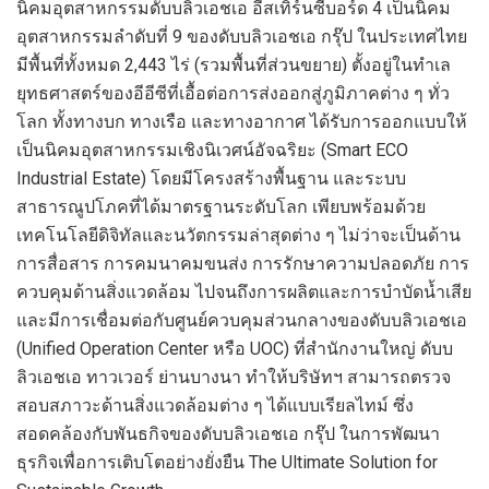
นิคมอุตสาหกรรมดับบลิวเอชเอ อีสเทิร์นซีบอร์ด 4 เป็นนิคม
อุตสาหกรรมลำดับที่ 9 ของดับบลิวเอชเอ กรุ๊ป ในประเทศไทย
มีพื้นที่ทั้งหมด 2,443 ไร่ (รวมพื้นที่ส่วนขยาย) ตั้งอยู่ในทำเล
ยุทธศาสตร์ของอีอีซีที่เอื้อต่อการส่งออกสู่ภูมิภาคต่าง ๆ ทั่ว
โลก ทั้งทางบก ทางเรือ และทางอากาศ ได้รับการออกแบบให้
เป็นนิคมอุตสาหกรรมเชิงนิเวศน์อัจฉริยะ (Smart ECO
Industrial Estate) โดยมีโครงสร้างพื้นฐาน และระบบ
สาธารณูปโภคที่ได้มาตรฐานระดับโลก เพียบพร้อมด้วย
เทคโนโลยีดิจิทัลและนวัตกรรมล่าสุดต่าง ๆ ไม่ว่าจะเป็นด้าน
การสื่อสาร การคมนาคมขนส่ง การรักษาความปลอดภัย การ
ควบคุมด้านสิ่งแวดล้อม ไปจนถึงการผลิตและการบำบัดน้ำเสีย
และมีการเชื่อมต่อกับศูนย์ควบคุมส่วนกลางของดับบลิวเอชเอ
(Unified Operation Center หรือ UOC) ที่สำนักงานใหญ่ ดับบ
ลิวเอชเอ ทาวเวอร์ ย่านบางนา ทำให้บริษัทฯ สามารถตรวจ
สอบสภาวะด้านสิ่งแวดล้อมต่าง ๆ ได้แบบเรียลไทม์ ซึ่ง
สอดคล้องกับพันธกิจของดับบลิวเอชเอ กรุ๊ป ในการพัฒนา
ธุรกิจเพื่อการเติบโตอย่างยั่งยืน The Ultimate Solution for