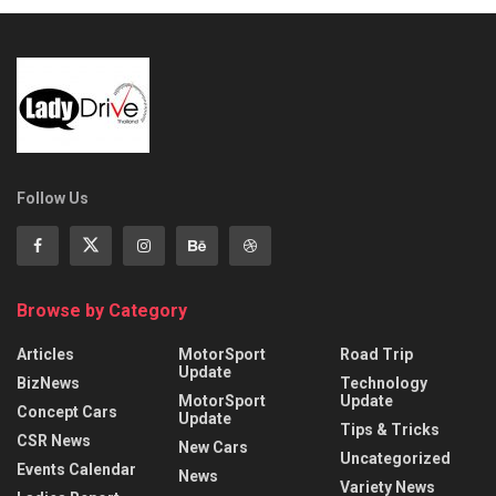
Follow Us
Browse by Category
Articles
MotorSport
Road Trip
Update
BizNews
Technology
MotorSport
Update
Concept Cars
Update
Tips & Tricks
CSR News
New Cars
Uncategorized
Events Calendar
News
Variety News