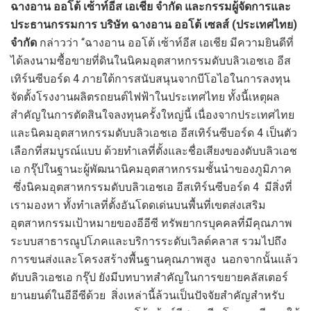
ฉางอาน ออโต้ เซ้าท์อีส เอเชีย จำกัด และกรรมผู้จัดการและ
ประธานกรรมการ บริษัท ฉางอาน ออโต้ เซลส์ (ประเทศไทย)
จำกัด
กล่าวว่า “ฉางอาน ออโต้ เซ้าท์อีส เอเชีย มีความยินดีที่
ได้ลงนามซื้อขายที่ดินในนิคมอุตสาหกรรมดับบลิวเอชเอ อีส
เทิร์นซีบอร์ด 4 ภายใต้การสนับสนุนจากบีโอไอในการลงทุน
จัดตั้งโรงงานผลิตรถยนต์ไฟฟ้าในประเทศไทย ทั้งนี้เหตุผล
สำคัญในการตัดสินใจลงทุนครั้งใหญ่นี้ เนื่องจากประเทศไทย
และนิคมอุตสาหกรรมดับบลิวเอชเอ อีสเทิร์นซีบอร์ด 4 เป็นตัว
เลือกที่สมบูรณ์แบบ ด้วยทำเลที่ตั้งและชื่อเสียงของดับบลิวเอช
เอ กรุ๊ปในฐานะผู้พัฒนานิคมอุตสาหกรรมชั้นนำของภูมิภาค
ซึ่งนิคมอุตสาหกรรมดับบลิวเอชเอ อีสเทิร์นซีบอร์ด 4 มีสิ่งที่
เรามองหา ทั้งทำเลที่ตั้งอันโดดเด่นบนพื้นที่เขตส่งเสริม
อุตสาหกรรมเป้าหมายของอีอีซี ทรัพยากรบุคคลที่มีคุณภาพ
ระบบสาธารณูปโภคและบริการระดับเวิลด์คลาส รวมไปถึง
การขนส่งและโครงสร้างพื้นฐานคุณภาพสูง นอกจากนั้นแล้ว
ดับบลิวเอชเอ กรุ๊ป ยังมีบทบาทสำคัญในการขยายคลัสเตอร์
ยานยนต์ในอีอีซีด้วย สิ่งเหล่านี้ล้วนเป็นปัจจัยสำคัญสำหรับ