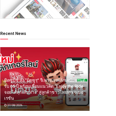
Recent News
มิตซูบิชิ ส่ง “มิตซูรุ” รีเฟรชภาพลักษณ์แบรนด์
รับ 65 ปี พร้อมเชื่อมแนวคิด “Enjoy the Ride
จอยได้ทุกเส้นทาง” สู่ลูกค้าชาวไทยทุกเจเนอ
เรชัน
07/08/2026