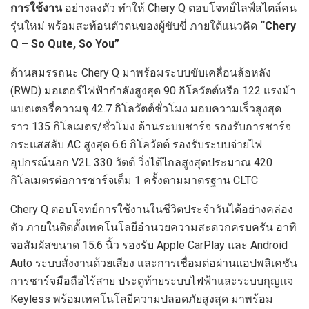
การใช้งาน
อย่างลงตัว ทำให้ Chery Q ตอบโจทย์ไลฟ์สไตล์คน
รุ่นใหม่ พร้อมสะท้อนตัวตนของผู้ขับขี่ ภายใต้แนวคิด
“Chery
Q – So Qute, So You”
ด้านสมรรถนะ Chery Q มาพร้อมระบบขับเคลื่อนล้อหลัง
(RWD) มอเตอร์ไฟฟ้ากำลังสูงสุด 90 กิโลวัตต์หรือ 122 แรงม้า
แบตเตอรี่ความจุ 42.7 กิโลวัตต์ชั่วโมง มอบความเร็วสูงสุด
ราว 135 กิโลเมตร/ชั่วโมง ด้านระบบชาร์จ รองรับการชาร์จ
กระแสสลับ AC สูงสุด 6.6 กิโลวัตต์ รองรับระบบจ่ายไฟ
อุปกรณ์นอก V2L 330 วัตต์ วิ่งได้ไกลสูงสุดประมาณ 420
กิโลเมตรต่อการชาร์จเต็ม 1 ครั้งตามมาตรฐาน CLTC
Chery Q ตอบโจทย์การใช้งานในชีวิตประจำวันได้อย่างคล่อง
ตัว ภายในติดตั้งเทคโนโลยีอำนวยความสะดวกครบครัน อาทิ
จอสัมผัสขนาด 15.6 นิ้ว รองรับ Apple CarPlay และ Android
Auto ระบบสั่งงานด้วยเสียง และการเชื่อมต่อผ่านแอปพลิเคชัน
การชาร์จมือถือไร้สาย ประตูท้ายระบบไฟฟ้าและระบบกุญแจ
Keyless พร้อมเทคโนโลยีความปลอดภัยสูงสุด มาพร้อม