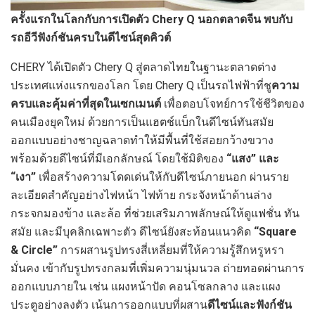
ครั้งแรกในโลกกับการเปิดตัว
Chery Q นอกตลาดจีน พบกับ
รถอีวีฟังก์ชันครบในดีไซน์สุดคิวต์
CHERY ได้เปิดตัว Chery Q สู่ตลาดไทยในฐานะตลาดต่าง
ประเทศแห่งแรกของโลก โดย Chery Q เป็นรถไฟฟ้าที่ชู
ความ
ครบและคุ้มค่าที่สุดในเซกเมนต์
เพื่อตอบโจทย์การใช้ชีวิตของ
คนเมืองยุคใหม่ ด้วยการเป็นแฮตช์แบ็กในดีไซน์ทันสมัย
ออกแบบอย่างชาญฉลาดทำให้มีพื้นที่ใช้สอยกว้างขวาง
พร้อมด้วยดีไซน์ที่มีเอกลักษณ์ โดยใช้มิติของ
“แสง” และ
“เงา”
เพื่อสร้างความโดดเด่นให้กับดีไซน์ภายนอก ผ่านราย
ละเอียดสำคัญอย่างไฟหน้า ไฟท้าย กระจังหน้าด้านล่าง
กระจกมองข้าง และล้อ ที่ช่วยเสริมภาพลักษณ์ให้ดูแฟชั่น ทัน
สมัย และมีบุคลิกเฉพาะตัว ดีไซน์ยังสะท้อนแนวคิด
“Square
& Circle”
การผสานรูปทรงสี่เหลี่ยมที่ให้ความรู้สึกหรูหรา
มั่นคง เข้ากับรูปทรงกลมที่เพิ่มความนุ่มนวล ถ่ายทอดผ่านการ
ออกแบบภายใน เช่น แผงหน้าปัด คอนโซลกลาง และแผง
ประตูอย่างลงตัว เน้นการออกแบบที่ผสาน
ดีไซน์และฟังก์ชัน