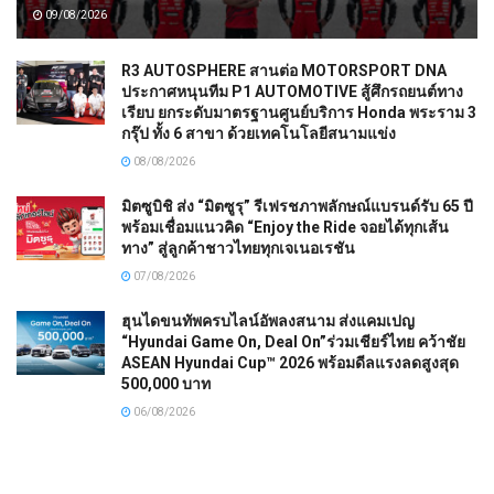
09/08/2026
R3 AUTOSPHERE สานต่อ MOTORSPORT DNA
ประกาศหนุนทีม P1 AUTOMOTIVE สู้ศึกรถยนต์ทาง
เรียบ ยกระดับมาตรฐานศูนย์บริการ Honda พระราม 3
กรุ๊ป ทั้ง 6 สาขา ด้วยเทคโนโลยีสนามแข่ง
08/08/2026
มิตซูบิชิ ส่ง “มิตซูรุ” รีเฟรชภาพลักษณ์แบรนด์รับ 65 ปี
พร้อมเชื่อมแนวคิด “Enjoy the Ride จอยได้ทุกเส้น
ทาง” สู่ลูกค้าชาวไทยทุกเจเนอเรชัน
07/08/2026
ฮุนไดขนทัพครบไลน์อัพลงสนาม ส่งแคมเปญ
“Hyundai Game On, Deal On”ร่วมเชียร์ไทย คว้าชัย
ASEAN Hyundai Cup™ 2026 พร้อมดีลแรงลดสูงสุด
500,000 บาท
06/08/2026