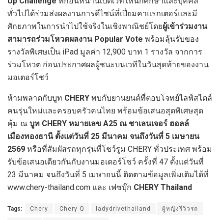
Up Challenge
ที่ก่อนหน้านี้เปิดเวทีให้นักศึกษาและบุคคล
ทั่วไปได้ร่วมส่งผลงานการดีไซน์ที่เปี่ยมคาแรกเตอร์และมี
ศักยภาพในการนำไปใช้จริงในเชิงพาณิชย์โดย
ผู้เข้าร่วมงาน
สามารถร่วมโหวตผลงาน
Popular Vote
พร้อมลุ้นรับของ
รางวัลพิเศษเป็น iPad มูลค่า 12,900 บาท 1 รางวัล จากการ
ร่วมโหวต ก่อนประกาศผลผู้ชนะบนเวทีในวันสุดท้ายของงาน
มอเตอร์โชว์
ห้ามพลาดกับบูท
CHERY
พบกับยานยนต์ที่ตอบโจทย์ไลฟ์สไตล์
คนรุ่นใหม่และครอบครัวคนไทย พร้อมข้อเสนอสุดพิเศษสุด
คุ้ม ณ
บูท
CHERY หมายเลข A25 ณ ชาเลนเจอร์ ฮอลล์
เมืองทองธานี
ตั้งแต่วันที่
25
มีนาคม จนถึงวันที่
5
เมษายน
2569
หรือที่สัมผัสรถทุกรุ่นที่โชว์รูม CHERY ทั่วประเทศ พร้อม
รับข้อเสนอเดียวกันกับงานมอเตอร์โชว์ ครั้งที่ 47 ตั้งแต่วันที่
23 มีนาคม จนถึงวันที่ 5 เมษายนนี้ ติดตามข้อมูลเพิ่มเติมได้ที่
www.chery-thailand.com และ เฟซบุ๊ก
CHERY
Thailand
Tags:
Chery
Chery Q
ladydrivethailand
ผู้หญิงรีวิวรถ