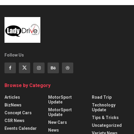
Follow Us
Browse by Category
Articles
MotorSport
Road Trip
Update
BizNews
Technology
MotorSport
Update
Concept Cars
Update
Tips & Tricks
CSR News
New Cars
Uncategorized
Events Calendar
News
Variety News