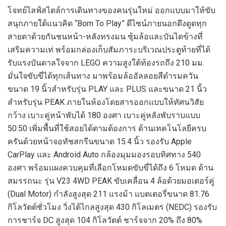
โจทย์ไลฟ์สไตล์การเดินทางของคนรุ่นใหม่ ออกแบบมาให้ขับ
สนุกภายใต้แนวคิด “Born To Play” ดีไซน์ภายนอกดึงดูดทุก
สายตาด้วยกันชนหน้า-หลังทรงมน ซุ้มล้อและบันไดข้างที่
เสริมความเท่ พร้อมกล่องเก็บสัมภาระบริเวณประตูท้ายที่ได้
รับแรงบันดาลใจจาก LEGO ความสูงใต้ท้องรถถึง 210 มม.
มั่นใจขับขี่ได้ทุกเส้นทาง มาพร้อมล้ออัลลอยสีดำรมควัน
ขนาด 19 นิ้วสำหรับรุ่น PLAY และ PLUS และขนาด 21 นิ้ว
สำหรับรุ่น PEAK ภายในห้องโดยสารออกแบบให้ทัศนวิสัย
กว้าง เบาะคู่หน้าพับได้ 180 องศา เบาะคู่หลังพับราบแบบ
50:50 เพิ่มพื้นที่ใช้สอยได้ตามต้องการ ด้านเทคโนโลยีครบ
ครันด้วยหน้าจอทัชสกรีนขนาด 15.4 นิ้ว รองรับ Apple
CarPlay และ Android Auto กล้องมุมมองรอบทิศทาง 540
องศา พร้อมแผงควบคุมที่เลือกโหมดขับขี่ได้ถึง 6 โหมด ด้าน
สมรรถนะ รุ่น V23 4WD PEAK ขับเคลื่อน 4 ล้อด้วยมอเตอร์คู่
(Dual Motor) กำลังสูงสุด 211 แรงม้า แบตเตอรี่ขนาด 81.76
กิโลวัตต์ชั่วโมง วิ่งได้ไกลสูงสุด 430 กิโลเมตร (NEDC) รองรับ
การชาร์จ DC สูงสุด 104 กิโลวัตต์ ชาร์จจาก 20% ถึง 80%