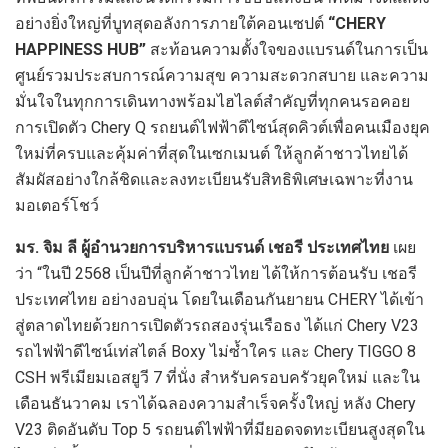
อย่างยิ่งใหญ่ที่บูทสุดอลังการภายใต้คอนเซปต์
“CHERY
HAPPINESS HUB”
สะท้อนความตั้งใจของแบรนด์ในการเป็น
ศูนย์รวมประสบการณ์ความสุข ความสะดวกสบาย และความ
มั่นใจในทุกการเดินทางพร้อมไฮไลต์สำคัญที่ทุกคนรอคอย
การเปิดตัว Chery Q รถยนต์ไฟฟ้าดีไซน์สุดคิวต์เพื่อคนเมืองยุค
ใหม่ที่ครบและคุ้มค่าที่สุดในเซกเมนต์ ให้ลูกค้าชาวไทยได้
สัมผัสอย่างใกล้ชิดและลงทะเบียนรับสิทธิพิเศษเฉพาะที่งาน
มอเตอร์โชว์
มร. จิม ลี ผู้อำนวยการบริหารแบรนด์ เชอรี ประเทศไทย
เผย
ว่า “ในปี 2568 เป็นปีที่ลูกค้าชาวไทย ได้ให้การต้อนรับ เชอรี
ประเทศไทย อย่างอบอุ่น โดยในเดือนกันยายน CHERY ได้เข้า
สู่ตลาดไทยด้วยการเปิดตัวรถสองรุ่นเรือธง ได้แก่ Chery V23
รถไฟฟ้าดีไซน์เท่สไตล์ Boxy ไม่ซ้ำใคร และ Chery TIGGO 8
CSH พรีเมียมเอสยูวี 7 ที่นั่ง สำหรับครอบครัวยุคใหม่ และใน
เดือนธันวาคม เราได้ฉลองความสำเร็จครั้งใหญ่ หลัง Chery
V23 ติดอันดับ Top 5 รถยนต์ไฟฟ้าที่มียอดจดทะเบียนสูงสุดใน