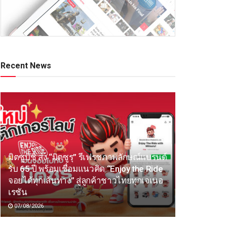
Recent News
มิตซูบิชิ ส่ง “มิตซูรุ” รีเฟรชภาพลักษณ์แบรนด์
รับ 65 ปี พร้อมเชื่อมแนวคิด “Enjoy the Ride
จอยได้ทุกเส้นทาง” สู่ลูกค้าชาวไทยทุกเจเนอ
เรชัน
07/08/2026