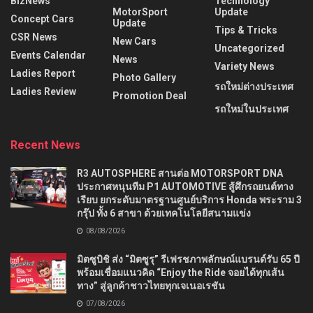
BizNews
Technology
MotorSport
Update
Concept Cars
Update
Tips & Tricks
CSR News
New Cars
Uncategorized
Events Calendar
News
Variety News
Ladies Report
Photo Gallery
รถใหม่ต่างประเทศ
Ladies Review
Promotion Deal
รถใหม่ในประเทศ
Recent News
R3 AUTOSPHERE สานต่อ MOTORSPORT DNA
ประกาศหนุนทีม P1 AUTOMOTIVE สู้ศึกรถยนต์ทาง
เรียบ ยกระดับมาตรฐานศูนย์บริการ Honda พระราม 3
กรุ๊ป ทั้ง 6 สาขา ด้วยเทคโนโลยีสนามแข่ง
08/08/2026
มิตซูบิชิ ส่ง “มิตซูรุ” รีเฟรชภาพลักษณ์แบรนด์รับ 65 ปี
พร้อมเชื่อมแนวคิด “Enjoy the Ride จอยได้ทุกเส้น
ทาง” สู่ลูกค้าชาวไทยทุกเจเนอเรชัน
07/08/2026