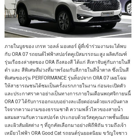
ภายในบูธของ เกรท วอลล์ มอเตอร์ ผู้ที่เข้าร่วมงานจะได้พบ
กับ ORA 07 รถยนต์ไฟฟ้าสปอร์ตคูเป้สมรรถนะสูง ผลิตภัณฑ์
รุ่นเรือธงล่าสุดของ ORA ถึงสองสี ได้แก่ สีเทาจับคู่กับภายในสี
ดำ และ สีพิเศษสีม่วงที่มาพร้อมกับสีภายในสีน้ำตาล ซึ่งเป็นสี
พิเศษของรุ่น PERFORMANCE รุ่นท็อปจาก ORA 07 เผยโฉม
ให้สาธารณชนได้ชมเป็นครั้งแรกภายในงาน ก่อนจะเปิดตัว
และประกาศราคาอย่างเป็นทางการภายในเดือนพฤศจิกายนนี้
ORA 07 ได้รับการออกแบบอย่างละเอียดอ่อนด้วยแรงบันดาล
ใจจากความงามของธรรมชาติ ความพลิ้วไหวของสายน้ำ
ผสมผสานกับความสปอร์ต ประกอบด้วยวัสดุคุณภาพชั้นเยี่ยม
และผิวสัมผัสต่าง ๆ ที่ถูกคัดเลือกมาอย่างพิถีพิถัน รวมถึงเจ้า
เหมียวไฟฟ้า ORA Good Cat รถยนต์รุ่นยอดนิยม ขวัญใจชาว