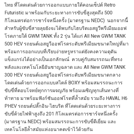
ไทย ที่โดดเด่นด้วยการออกแบบภายใต้คอนเซ็ปต์ Retro
Futuristic มาพร้อมกับระยะทางการขับขี่สูงสุดถึง 500
กิโลเมตรต่อการชาร์จหนึ่งครั้ง (มาตรฐาน NEDC) นอกจากนี้
สำหรับผู้ขับขี่สายลุยยังจะได้พบกับไฮบริดเอสยูวีพรีเมียมออฟ
โรดภายใต้ GWM TANK ทั้ง 2 รุ่น ได้แก่ All New GWM TANK
500 HEV รถยนต์เอสยูวีออฟโรดระดับพรีเมียมขนาดใหญ่ที่มา
พร้อมการออกแบบที่เรียบง่ายหรูหราแต่ยังคงความดุดัน
แข็งแกร่งได้อย่างเป็นเอกลักษณ์ ควบคู่กับสมรรถนะที่ทรง
พลังและเทคโนโลยีอันชาญฉลาด และ All New GWM TANK
300 HEV รถยนต์เอสยูวีออฟโรดระดับพรีเมียมขนาดกลาง
โดดเด่นด้วยการออกแบบสไตล์ BOXY พร้อมสมรรถนะการ
ขับขี่ที่ตอบโจทย์ทุกการผจญภัย พร้อมเผชิญทุกเส้นทางที่
ท้าทาย มาพร้อมฟังก์ชันออฟโรดที่ล้ำสมัย รวมถึง HAVAL H6
PHEV รถยนต์ปลั๊กอิน-ไฮบริด ที่โดดเด่นด้วยระยะทางการ
ขับขี่ด้วยไฟฟ้าสูงถึง 201 กิโลเมตรต่อการชาร์จหนึ่งครั้ง
(มาตรฐาน NEDC) พร้อมสมรรถนะการขับขี่ดีเยี่ยม และ
เทคโนโลยีล้ำสมัยแห่งอนาคตเข้าไว้ด้วยกัน