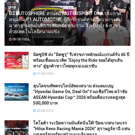
R3 AUTOSPHERE สานต่อ MOTORSPORT DNA ประกาศ
หนุนทีม P1 AUTOMOTIVE สู้ศึกรถยนต์ทางเรียบ ยกระดับ
มาตรฐานศูนย์บริการ Honda พระราม 3 กรุ๊ป ทั้ง 6 สาขา
ด้วยเทคโนโลยีสนามแข่ง
08/08/2026
มิตซูบิชิ ส่ง “มิตซูรุ” รีเฟรชภาพลักษณ์แบรนด์รับ 65 ปี
พร้อมเชื่อมแนวคิด “Enjoy the Ride จอยได้ทุกเส้น
ทาง” สู่ลูกค้าชาวไทยทุกเจเนอเรชัน
07/08/2026
ฮุนไดขนทัพครบไลน์อัพลงสนาม ส่งแคมเปญ
“Hyundai Game On, Deal On”ร่วมเชียร์ไทย คว้าชัย
ASEAN Hyundai Cup™ 2026 พร้อมดีลแรงลดสูงสุด
500,000 บาท
06/08/2026
โตโยต้า ระเบิดความมันส์สนั่นใต้! ปิดฉากสนามแรก
“Hilux Revo Racing Mania 2026” สุราษฎร์ธานี แฟน
มอเตอร์สปอร์ตแห่ร่วมงานล้นหลาม