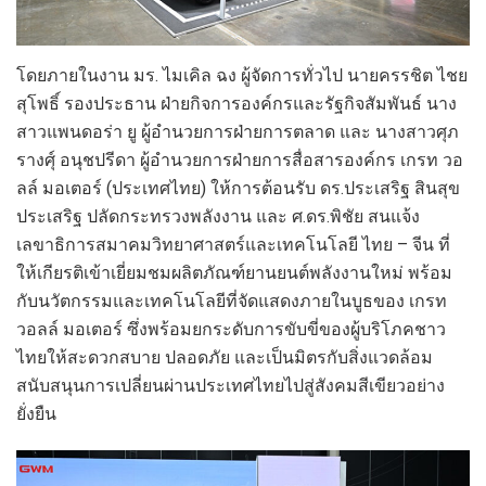
โดยภายในงาน มร. ไมเคิล ฉง ผู้จัดการทั่วไป นายครรชิต ไชย
สุโพธิ์ รองประธาน ฝ่ายกิจการองค์กรและรัฐกิจสัมพันธ์ นาง
สาวแพนดอร่า ยู ผู้อำนวยการฝ่ายการตลาด และ นางสาวศุภ
รางศุ์ อนุชปรีดา ผู้อำนวยการฝ่ายการสื่อสารองค์กร เกรท วอ
ลล์ มอเตอร์ (ประเทศไทย) ให้การต้อนรับ ดร.ประเสริฐ สินสุข
ประเสริฐ ปลัดกระทรวงพลังงาน และ ศ.ดร.พิชัย สนแจ้ง
เลขาธิการสมาคมวิทยาศาสตร์และเทคโนโลยี ไทย – จีน ที่
ให้เกียรติเข้าเยี่ยมชมผลิตภัณฑ์ยานยนต์พลังงานใหม่ พร้อม
กับนวัตกรรมและเทคโนโลยีที่จัดแสดงภายในบูธของ เกรท
วอลล์ มอเตอร์ ซึ่งพร้อมยกระดับการขับขี่ของผู้บริโภคชาว
ไทยให้สะดวกสบาย ปลอดภัย และเป็นมิตรกับสิ่งแวดล้อม
สนับสนุนการเปลี่ยนผ่านประเทศไทยไปสู่สังคมสีเขียวอย่าง
ยั่งยืน