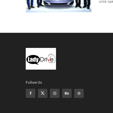
เกรท วอลล
Follow Us