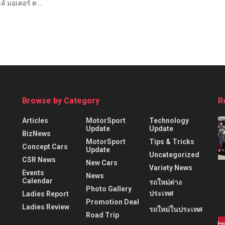
์ มอเตอร์ ต ...
Browse by Category
R
Articles
MotorSport
Technology
Update
Update
BizNews
MotorSport
Tips & Tricks
Concept Cars
Update
Uncategorized
CSR News
New Cars
Variety News
Events
News
Calendar
รถใหม่ต่าง
Photo Gallery
ประเทศ
Ladies Report
Promotion Deal
Ladies Review
รถใหม่ในประเทศ
Road Trip