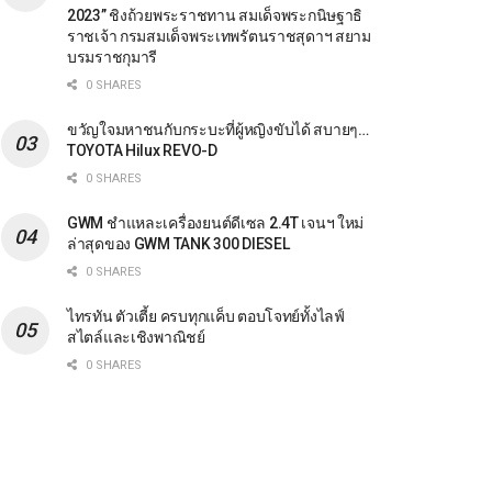
2023” ชิงถ้วยพระราชทาน สมเด็จพระกนิษฐาธิ
ราชเจ้า กรมสมเด็จพระเทพรัตนราชสุดาฯ สยาม
บรมราชกุมารี
0 SHARES
ขวัญใจมหาชนกับกระบะที่ผู้หญิงขับได้ สบายๆ…
TOYOTA Hilux REVO-D
0 SHARES
GWM ชำแหละเครื่องยนต์ดีเซล 2.4T เจนฯ ใหม่
ล่าสุดของ GWM TANK 300 DIESEL
0 SHARES
ไทรทัน ตัวเตี้ย ครบทุกแค็บ ตอบโจทย์ทั้งไลฟ์
สไตล์และเชิงพาณิชย์
0 SHARES