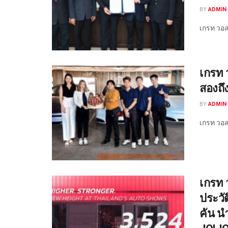
BY
ADMIN 
เกรท วอลล
เกรท 
สองถึ
BY
ADMIN 
เกรท วอลล
เกรท 
ประวั
คัน น