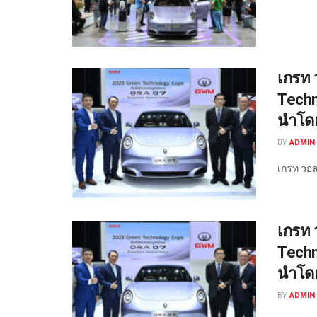
เกรท 
Techn
นำโด
BY
ADMIN 
เกรท วอลล
เกรท 
Techn
นำโด
BY
ADMIN 