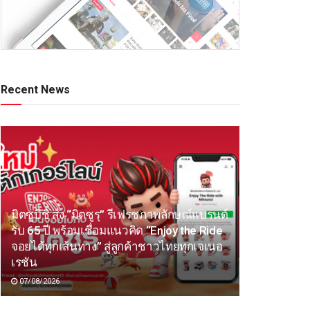
Recent News
มิตซูบิชิ ส่ง “มิตซูรุ” รีเฟรชภาพลักษณ์แบรนด์
รับ 65 ปี พร้อมเชื่อมแนวคิด “Enjoy the Ride
จอยได้ทุกเส้นทาง” สู่ลูกค้าชาวไทยทุกเจเนอ
เรชัน
07/08/2026